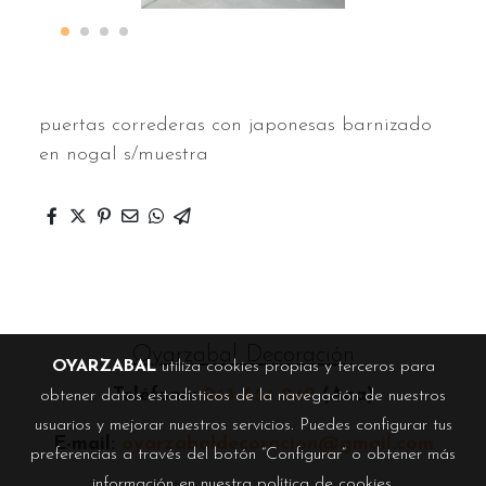
puertas correderas con japonesas barnizado
en nogal s/muestra
Oyarzabal Decoración
OYARZABAL
utiliza cookies propias y terceros para
Teléfono:
943 654 249
(Ana)
obtener datos estadísticos de la navegación de nuestros
usuarios y mejorar nuestros servicios. Puedes configurar tus
E-mail:
oyarzabaldecoracion@gmail.com
preferencias a través del botón “Configurar” o obtener más
información en nuestra
política de cookies
.